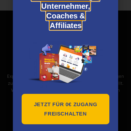
Unternehmer,
Coaches &
Affiliates
Expertview ist eine Plattform, die Expertenbewertungen
zu den neuesten und besten Online-Kursen bereitstellt.
Wir bieten einen kostenlosen Service mit exklusiven
Einblicken in Online-Kurse, ohne dass du den Kurs
JETZT FÜR 0€ ZUGANG
kaufen musst.
FREISCHALTEN