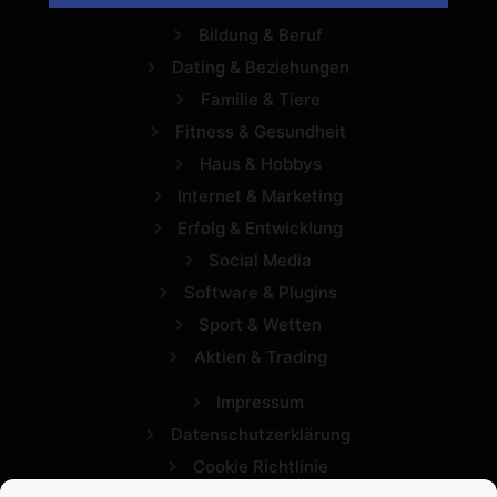
Bildung & Beruf
Dating & Beziehungen
Familie & Tiere
Fitness & Gesundheit
Haus & Hobbys
Internet & Marketing
Erfolg & Entwicklung
Social Media
Software & Plugins
Sport & Wetten
Aktien & Trading
Impressum
Datenschutzerklärung
Cookie Richtlinie