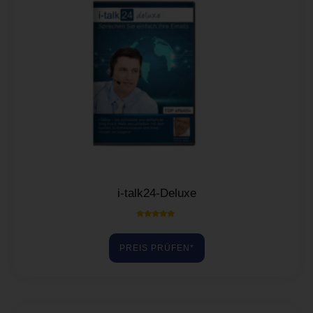
i-talk24-Deluxe
Bewertet mit
5.00
von 5
PREIS PRÜFEN*