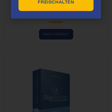
FREISCHALTEN
Devodix Tools
Bewertet mit
5.00
von 5
PREIS PRÜFEN*