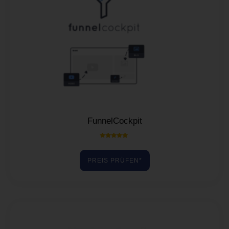
FunnelCockpit
Bewertet mit
5.00
von 5
PREIS PRÜFEN*