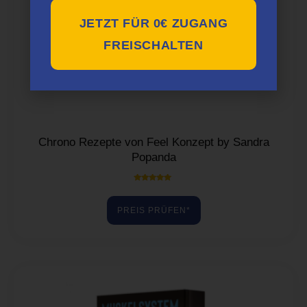
JETZT FÜR 0€ ZUGANG
FREISCHALTEN
Chrono Rezepte von Feel Konzept by Sandra
Popanda
Bewertet mit
5.00
von 5
PREIS PRÜFEN*