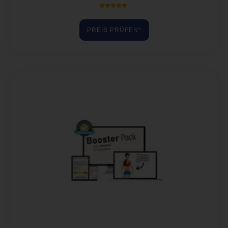
Bewertet mit
5.00
von 5
PREIS PRÜFEN*