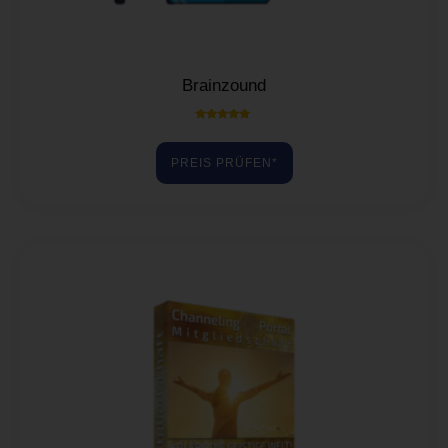
Brainzound
Bewertet mit
5.00
von 5
PREIS PRÜFEN*