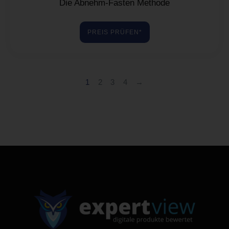
Die Abnehm-Fasten Methode
PREIS PRÜFEN*
1
2
3
4
→