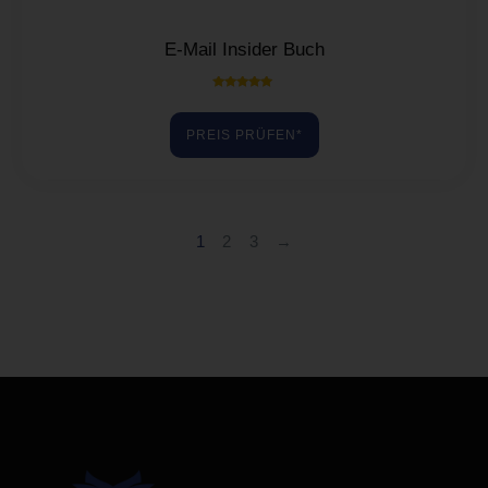
E-Mail Insider Buch
Bewertet mit
5.00
von 5
PREIS PRÜFEN*
1
2
3
→