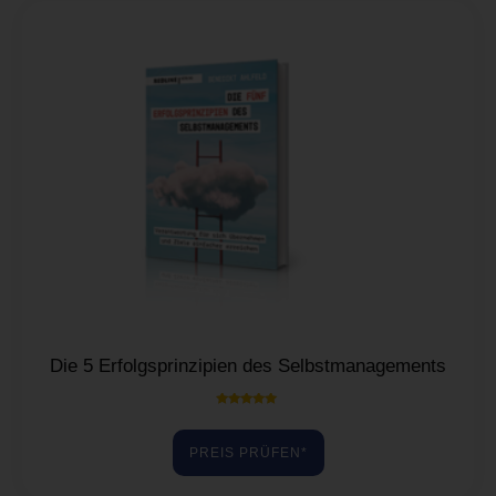
Die 5 Erfolgsprinzipien des Selbstmanagements
Bewertet mit
5.00
von 5
PREIS PRÜFEN*