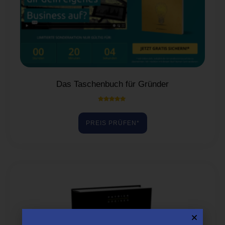
Das Taschenbuch für Gründer
Bewertet mit
5.00
von 5
PREIS PRÜFEN*