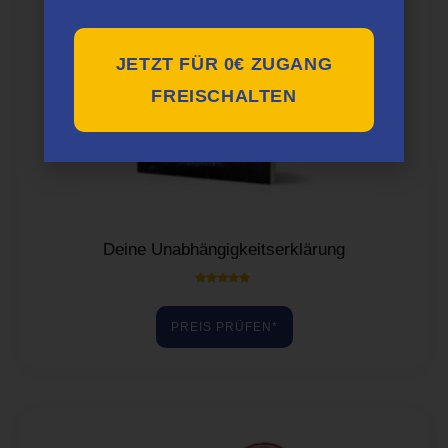
JETZT FÜR 0€ ZUGANG
FREISCHALTEN
Deine Unabhängigkeitserklärung
Bewertet mit
5.00
von 5
PREIS PRÜFEN*