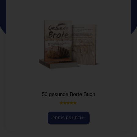
50 gesunde Borte Buch
Bewertet mit
5.00
von 5
PREIS PRÜFEN*