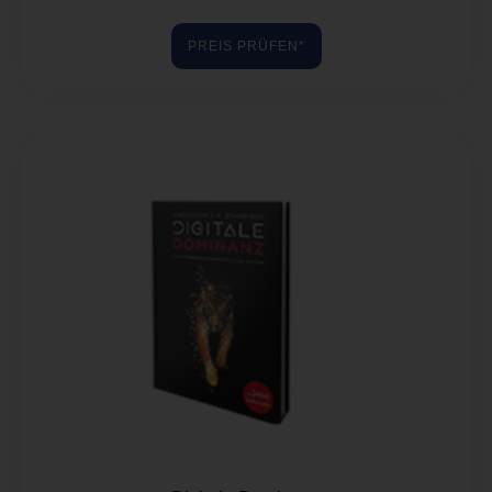
Bewertet mit
5.00
von 5
PREIS PRÜFEN*