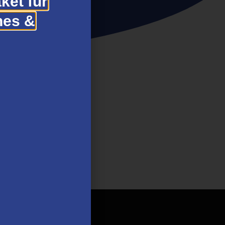
ket für
hes &