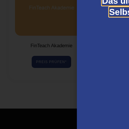
Das ul
Selb
FinTeach Akademie
Lad
PREIS PRÜFEN*
P