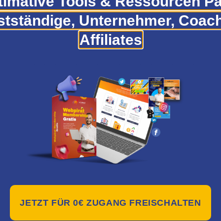
timative Tools & Ressourcen Pa
stständige, Unternehmer, Coac
Affiliates
y Investor Club
Bewertet mit
5.00
von 5
REIS PRÜFEN*
JETZT FÜR 0€ ZUGANG FREISCHALTEN