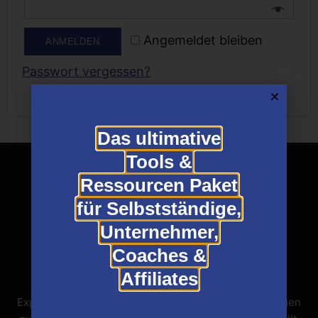
Angemeldet bleiben
ANMELDEN
Passwort vergessen?
Das ultimative
Tools &
Ressourcen Paket
für Selbstständige,
Unternehmer,
Coaches &
Affiliates
Expertview ist eine Plattform, die Expertenbewertungen