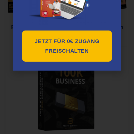
EACS: Evergreen Affiliate Cash System
von Profitbuddies
JETZT FÜR 0€ ZUGANG
FREISCHALTEN