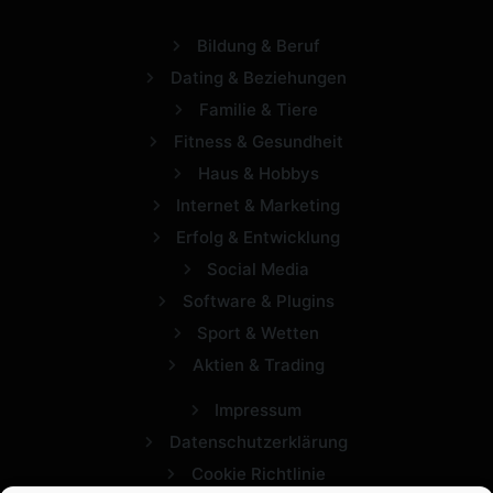
Bildung & Beruf
Dating & Beziehungen
Familie & Tiere
Fitness & Gesundheit
Haus & Hobbys
Internet & Marketing
Erfolg & Entwicklung
Social Media
Software & Plugins
Sport & Wetten
Aktien & Trading
Impressum
Datenschutzerklärung
Cookie Richtlinie