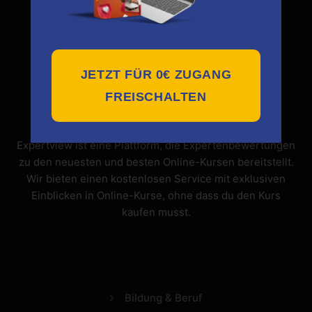
JETZT FÜR 0€ ZUGANG
FREISCHALTEN
Expertview ist eine Plattform, die Expertenbewertungen
zu den neuesten und besten Online-Kursen bereitstellt.
Wir bieten einen kostenlosen Service mit exklusiven
Einblicken in Online-Kurse, ohne dass du den Kurs
kaufen musst.
Bildung & Beruf