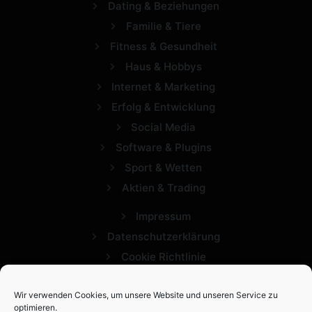
Dating & Beziehungen
Familie & Tiere
Fitness & Gesundheit
Haus & Hobbys
Internet & Marketing
Erfolg & Entwicklung
Social Media
Software & Plugins
Sport & Wetten
Aktien & Trading
Impressum
Datenschutzerklärung
Cookie Richtlinie
Wir verwenden Cookies, um unsere Website und unseren Service zu
optimieren.