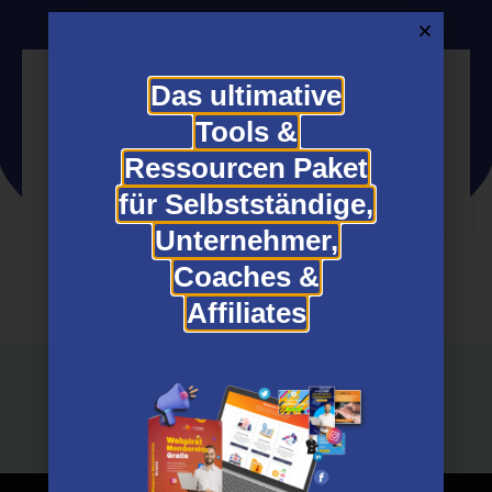
Das ultimative
Tools &
Jetzt Partner werden
Ressourcen Paket
für Selbstständige,
Unternehmer,
Coaches &
Affiliates