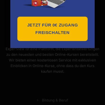
JETZT FÜR 0€ ZUGANG
FREISCHALTEN
Expertview ist eine Plattform, die Expertenbewertungen
zu den neuesten und besten Online-Kursen bereitstellt.
Wir bieten einen kostenlosen Service mit exklusiven
Einblicken in Online-Kurse, ohne dass du den Kurs
kaufen musst.
Bildung & Beruf