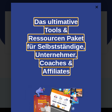
Das ultimative
Tools &
Jetzt Partner werden
Ressourcen Paket
für Selbstständige,
Unternehmer,
Coaches &
Affiliates