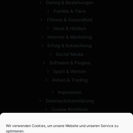
Dating & Beziehungen
Familie & Tiere
Fitness & Gesundheit
Haus & Hobbys
Internet & Marketing
Erfolg & Entwicklung
Social Media
Software & Plugins
Sport & Wetten
Aktien & Trading
Impressum
Datenschutzerklärung
Cookie Richtlinie
Wir verwenden Cookies, um unsere Website und unseren Service zu
optimieren.