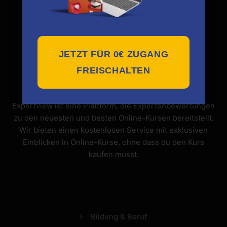
JETZT FÜR 0€ ZUGANG
FREISCHALTEN
Expertview ist eine Plattform, die Expertenbewertungen
zu den neuesten und besten Online-Kursen bereitstellt.
Wir bieten einen kostenlosen Service mit exklusiven
Einblicken in Online-Kurse, ohne dass du den Kurs
kaufen musst.
Bildung & Beruf