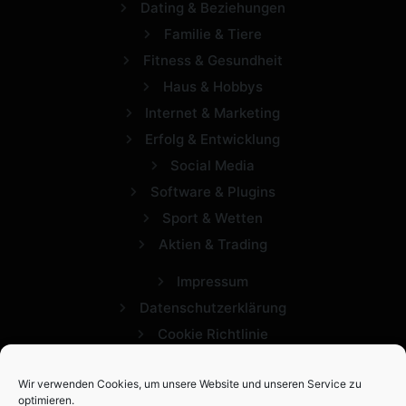
Dating & Beziehungen
Familie & Tiere
Fitness & Gesundheit
Haus & Hobbys
Internet & Marketing
Erfolg & Entwicklung
Social Media
Software & Plugins
Sport & Wetten
Aktien & Trading
Impressum
Datenschutzerklärung
Cookie Richtlinie
Wir verwenden Cookies, um unsere Website und unseren Service zu
optimieren.