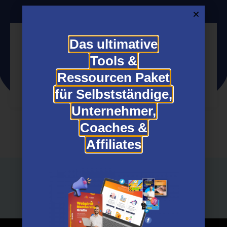
Das ultimative
Tools &
Jetzt Partner werden
Ressourcen Paket
für Selbstständige,
Unternehmer,
Coaches &
Affiliates