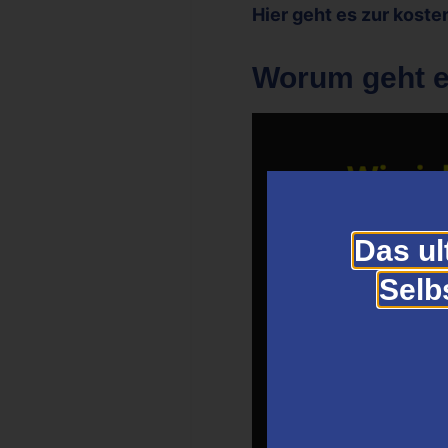
Hier geht es zur koste
Worum geht e
Das ul
Selb