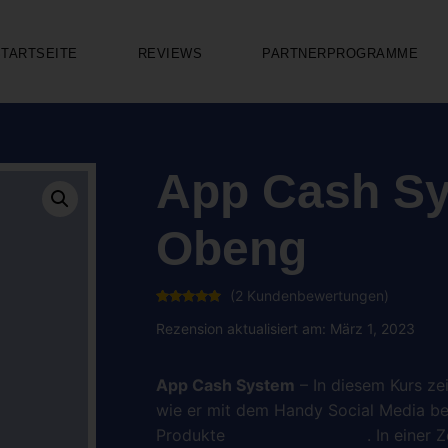
STARTSEITE
REVIEWS
PARTNERPROGRAMME
App Cash Sy
Obeng
(
2
Kundenbewertungen)
Bewertet
2
mit
5.00
Rezension aktualisiert am: März 1, 2023
von 5,
basierend
auf
Kundenbewertungen
App Cash System
– In diesem Kurs zei
wie er mit dem Handy Social Media b
Produkte
Geld zu verdienen
. In einer