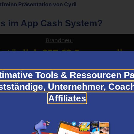
nfreien Präsentation von Cyril
s im App Cash System?
timative Tools & Ressourcen Pa
stständige, Unternehmer, Coac
Affiliates