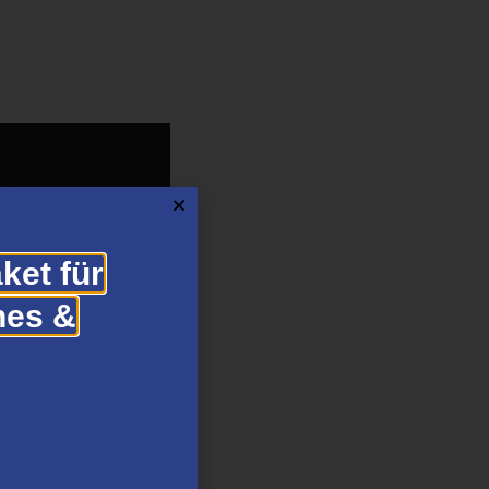
ket für
hes &