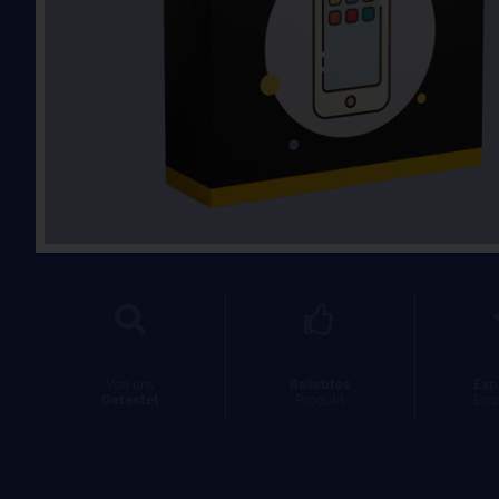
Von uns
Beliebtes
Exp
Getestet
Produkt
Emp