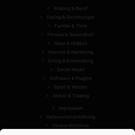
Bildung & Beruf
Dating & Beziehungen
Familie & Tiere
Fitness & Gesundheit
Haus & Hobbys
Internet & Marketing
Erfolg & Entwicklung
Social Media
Software & Plugins
Sport & Wetten
Aktien & Trading
Impressum
Datenschutzerklärung
Cookie Richtlinie