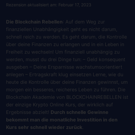
Bewertet
2
mit
5.00
Rezension aktualisiert am: Februar 17, 2023
von 5,
basierend
auf
Kundenbewertungen
Die Blockchain Rebellen
: Auf dem Weg zur
finanziellen Unabhängigkeit geht es nicht darum,
schnell reich zu werden. Es geht darum, die Kontrolle
über deine Finanzen zu erlangen und in ein Leben in
Freiheit zu wechseln! Um finanziell unabhängig zu
werden, musst du drei Dinge tun: – Geld konsequent
ausgeben – Deine Ersparnisse wachstumsorientiert
anlegen – Ertragskraft klug einsetzen Lerne, wie du
heute die Kontrolle über deine Finanzen gewinnst, um
morgen ein besseres, reicheres Leben zu führen. Die
Blockchain Akademie von BLOCKCHAINREBELLEN ist
der einzige Krypto Online Kurs, der wirklich auf
Ergebnisse abzielt!
Durch schnelle Gewinne
bekommt man die monatliche Investition in den
Kurs sehr schnell wieder zurück
.