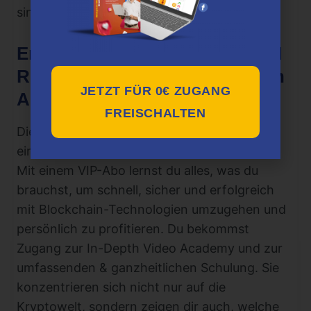
sind.
Erfahrungen mit BLOCKCHAIN
REBELLEN und Die Blockchain
JETZT FÜR 0€ ZUGANG
Akademie
FREISCHALTEN
Die Blockchain Akademie kostet 99,90 € für
ein VIP-Monatsabo.
Mit einem VIP-Abo lernst du alles, was du
brauchst, um schnell, sicher und erfolgreich
mit Blockchain-Technologien umzugehen und
persönlich zu profitieren. Du bekommst
Zugang zur In-Depth Video Academy und zur
umfassenden & ganzheitlichen Schulung. Sie
konzentrieren sich nicht nur auf die
Kryptowelt, sondern zeigen dir auch, welche