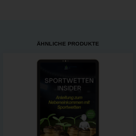
ÄHNLICHE PRODUKTE