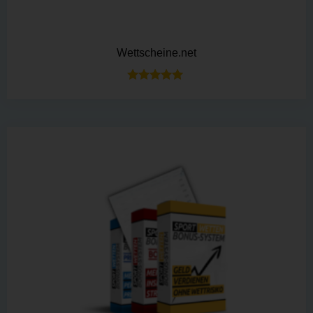
Wettscheine.net
Bewertet mit
5.00
von 5