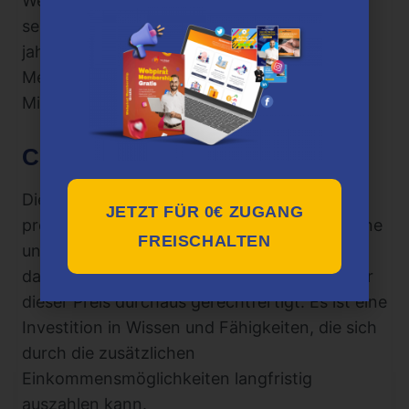
Werbematerialien nicht explizit genannt, aber
seine Expertise spricht für sich. Durch
jahrelange Analysen und Tests hat er
Methoden entwickelt, die er nun mit den
Mitgliedern von CesiBet teilt.
CesiBet Preisgestaltung
Die Mitgliedschaft bei CesiBet kostet 99,99€
JETZT FÜR 0€ ZUGANG
pro Jahr. Angesichts der potenziellen Gewinne
FREISCHALTEN
und der umfassenden Unterstützung durch
das Team sowie die Community erscheint mir
dieser Preis durchaus gerechtfertigt. Es ist eine
Investition in Wissen und Fähigkeiten, die sich
durch die zusätzlichen
Einkommensmöglichkeiten langfristig
auszahlen kann.