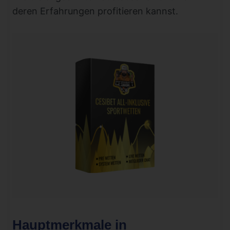
deren Erfahrungen profitieren kannst.
Hauptmerkmale in