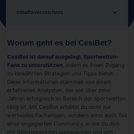
Inhaltsverzeichnis
Worum geht es bei CesiBet?
CesiBet ist darauf ausgelegt, Sportwetten-
Fans zu unterstützen
, indem es ihnen Zugang
zu bewährten Strategien und Tipps bietet.
Diese Informationen stammen von einem
erfahrenen Analysten, der seit über zehn
Jahren erfolgreich im Bereich der Sportwetten
tätig ist. Mit CesiBet erhältst du nicht nur
wertvolles Fachwissen, sondern wirst auch Teil
einer engagierten Community, in der du dich
mit Gleichgesinnten austauschen und von