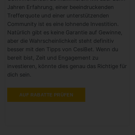
Jahren Erfahrung, einer beeindruckenden
Trefferquote und einer unterstützenden
Community ist es eine lohnende Investition.
Natürlich gibt es keine Garantie auf Gewinne,
aber die Wahrscheinlichkeit steht definitiv
besser mit den Tipps von CesiBet. Wenn du
bereit bist, Zeit und Engagement zu
investieren, könnte dies genau das Richtige für
dich sein.
AUF RABATTE PRÜFEN