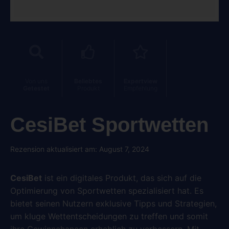
Von uns
Beliebtes
Expertview
Getestet
Produkt
Empfehlung
CesiBet Sportwetten
Rezension aktualisiert am: August 7, 2024
CesiBet
ist ein digitales Produkt, das sich auf die
Optimierung von Sportwetten spezialisiert hat. Es
bietet seinen Nutzern exklusive Tipps und Strategien,
um kluge Wettentscheidungen zu treffen und somit