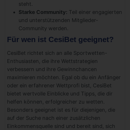
steht.
Starke Community:
Teil einer engagierten
und unterstützenden Mitglieder-
Community werden.
Für wen ist CesiBet geeignet?
CesiBet richtet sich an alle Sportwetten-
Enthusiasten, die ihre Wettstrategien
verbessern und ihre Gewinnchancen
maximieren möchten. Egal ob du ein Anfänger
oder ein erfahrener Wettprofi bist, CesiBet
bietet wertvolle Einblicke und Tipps, die dir
helfen können, erfolgreicher zu wetten.
Besonders geeignet ist es für diejenigen, die
auf der Suche nach einer zusätzlichen
Einkommensquelle sind und bereit sind, sich