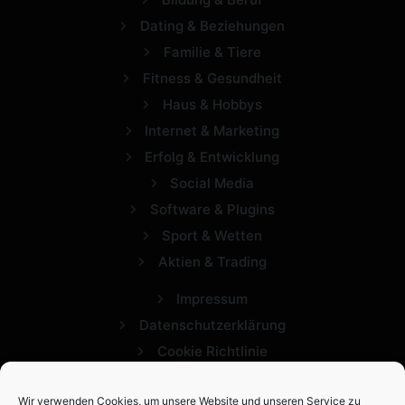
Dating & Beziehungen
Familie & Tiere
Fitness & Gesundheit
Haus & Hobbys
Internet & Marketing
Erfolg & Entwicklung
Social Media
Software & Plugins
Sport & Wetten
Aktien & Trading
Impressum
Datenschutzerklärung
Cookie Richtlinie
Wir verwenden Cookies, um unsere Website und unseren Service zu