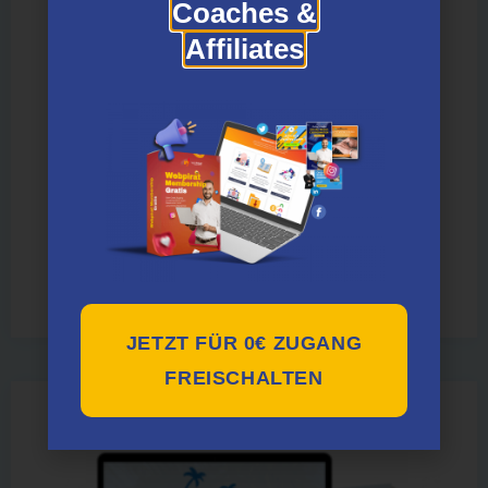
Coaches &
Affiliates
i-gram Business Coaching Plus
Bewertet mit
5.00
JETZT FÜR 0€ ZUGANG
von 5
FREISCHALTEN