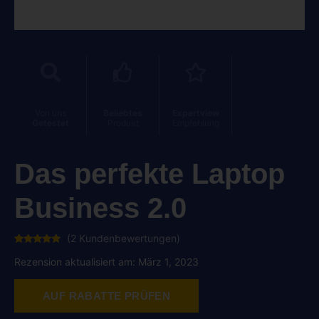
Von uns
Beliebtes
Expertview
Getestet
Produkt
Empfehlung
Das perfekte Laptop
Business 2.0
(
2
Kundenbewertungen)
Bewertet
2
mit
5.00
Rezension aktualisiert am: März 1, 2023
von 5,
basierend
auf
Kundenbewertungen
AUF RABATTE PRÜFEN