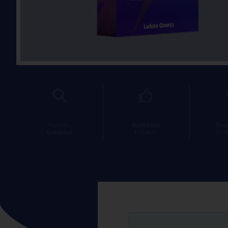
Von uns
Beliebtes
Exp
Getestet
Produkt
Emp