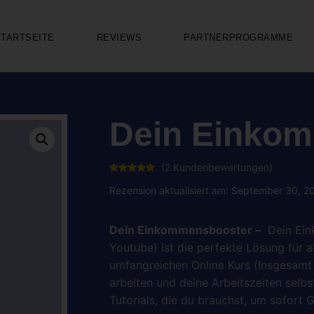
STARTSEITE
REVIEWS
PARTNERPROGRAMME
Dein Einko
(
2
Kundenbewertungen)
Bewertet
2
mit
5.00
Rezension aktualisiert am: September 30, 2
von 5,
basierend
auf
Kundenbewertungen
Dein Einkommensbooster –
Dein Ein
Youtube) ist die perfekte Lösung für a
umfangreichen Online Kurs (Insgesamt
arbeiten und deine Arbeitszeiten sel
Tutorials, die du brauchst, um sofort 