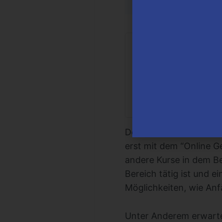
Dein Einkommensbooster
erst mit dem “Online G
andere Kurse in dem Be
Bereich tätig ist und 
Möglichkeiten, wie Anf
Unter Anderem erwarte