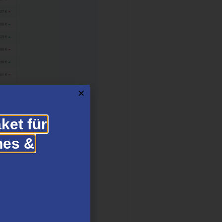
ket für
hes &