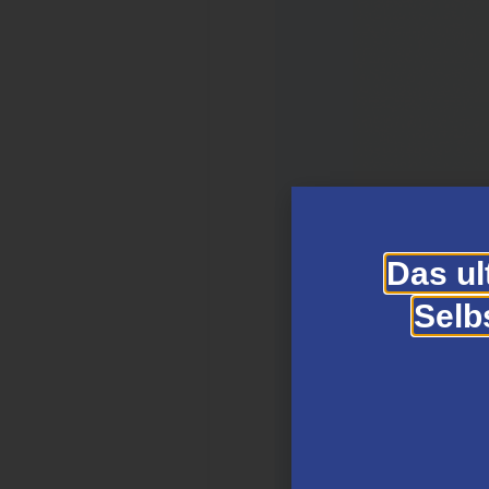
Das ul
Selb