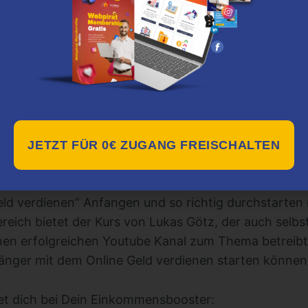
Dieses Produkt könnte dir auch gefallen:
Youtube Money Maker
JETZT FÜR 0€ ZUGANG FREISCHALTEN
 ist ein unglaublich umfangreicher Onlinekurs für 
eld verdienen” Anfangen und so richtig durchstarten
reich bietet der Kurs von Lukas Götz, der auch selbs
einen erfolgreichen Youtube Kanal zum Thema betreib
änger mit dem Online Geld verdienen starten können
t dich bei Dein Einkommensbooster: