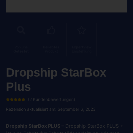
Von uns
Beliebtes
Expertview
Getestet
Produkt
Empfehlung
Dropship StarBox
Plus
(
2
Kundenbewertungen)
Bewertet
2
mit
5.00
Rezension aktualisiert am: September 6, 2023
von 5,
basierend
auf
Kundenbewertungen
Dropship StarBox PLUS –
Dropship StarBox PLUS +