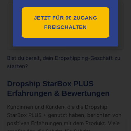
JETZT FÜR 0€ ZUGANG
Dieses Produkt könnte
dir auch gefallen:
FREISCHALTEN
Instademy
Bist du bereit, dein Dropshipping-Geschäft zu
starten?
Dropship StarBox PLUS
Erfahrungen & Bewertungen
Kundinnen und Kunden, die die Dropship
StarBox PLUS + genutzt haben, berichten von
positiven Erfahrungen mit dem Produkt. Viele