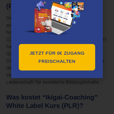
(PLR)?
Das Produkt wird von White Label Oase
angeboten, einem Anbieter, der sich auf
hochwertige White Label Produkte für
Coaches und Online-Unternehmer spezialisiert
hat. Ihre Angebote sind bekannt für ihre
JETZT FÜR 0€ ZUGANG
Qualität und Vielseitigkeit, und der “Ikigai-
Coaching” Kurs ist da keine Ausnahme. Hinter
FREISCHALTEN
dem Konzept stehen Profis mit tiefem
Verständnis für Coaching und eine
Leidenschaft für exzellente Bildungsinhalte.
Was kostet “Ikigai-Coaching”
White Label Kurs (PLR)?