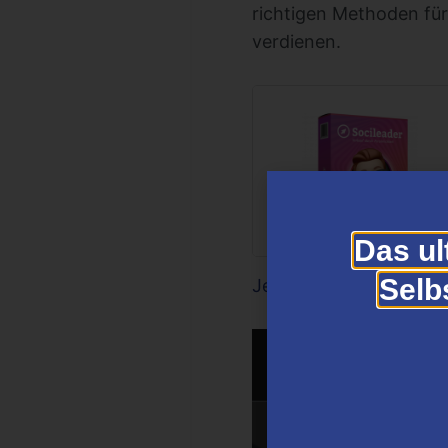
richtigen Methoden für
verdienen.
Das ul
Selb
Jetzt anmelden und los