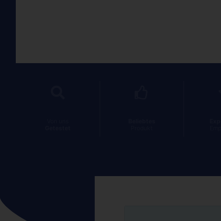
Von uns
Beliebtes
Exp
Getestet
Produkt
Emp