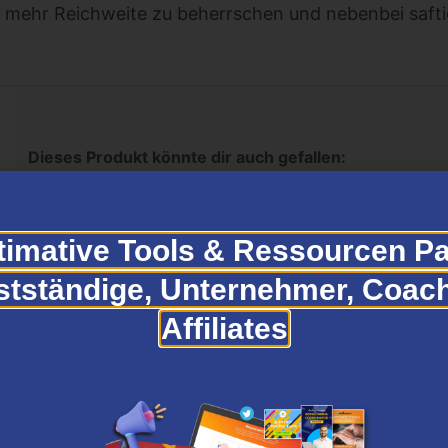
 mehr Reichweite zu beherrschen und nebenbei safti
Dieses Produkt könnte dir auch gefallen:
Socisnap Coaching
timative Tools & Ressourcen Pa
stständige, Unternehmer, Coac
legen!
Affiliates