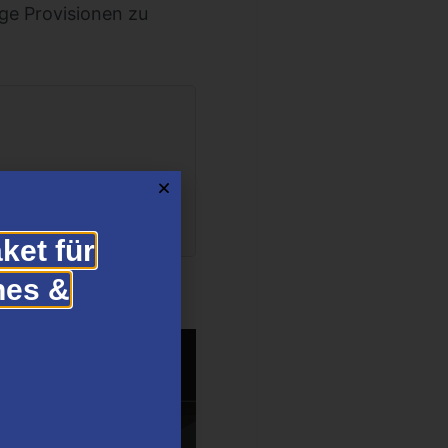
ge Provisionen zu
ket für
hes &