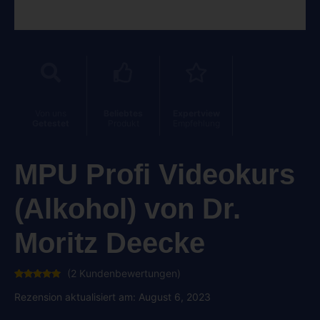
Von uns
Beliebtes
Expertview
Getestet
Produkt
Empfehlung
MPU Profi Videokurs
(Alkohol) von Dr.
Moritz Deecke
(
2
Kundenbewertungen)
Bewertet
2
mit
5.00
Rezension aktualisiert am: August 6, 2023
von 5,
basierend