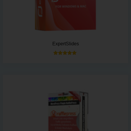
ExpertSlides
Bewertet mit
5.00
von 5