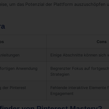
se, um das Potenzial der Plattform auszuschöpfen u
ra
os
Cons
nleitungen
Einige Abschnitte können sich 
ofortigen Anwendung
Begrenzter Fokus auf fortgeschr
Strategien
der Pinterest
Fehlende interaktive Elemente f
Engagement
rfinder von Pinterest Mastery?