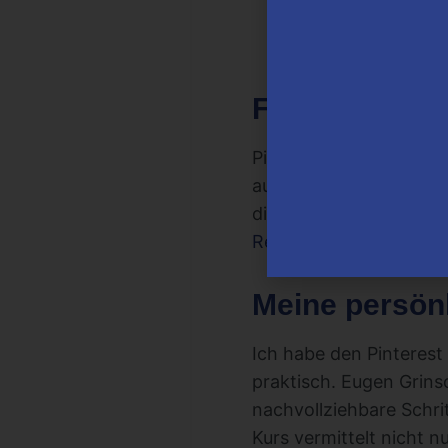
Techniken, um Bes
Einblicke in die N
Ergebnisse zu opt
Für wen ist P
Pinterest Mastery ist i
aufbauen oder verbess
digitaler Marketer bist,
Reichweite und deinen 
Meine persönl
Ich habe den Pinterest
praktisch. Eugen Grins
nachvollziehbare Schrit
Kurs vermittelt nicht 