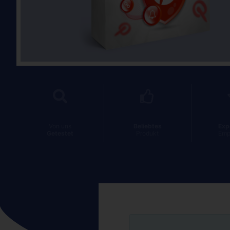
Von uns
Beliebtes
Exp
Getestet
Produkt
Emp