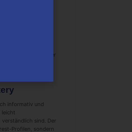
 zu leiten
u verfolgen und die
äftlichen Gründen
 Kleinunternehmer oder
sche Tipps, um deine
tery
ich informativ und
 leicht
 verständlich sind. Der
rest-Profilen, sondern