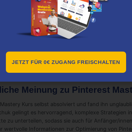
ucher über Pinterest auf Websites oder Online-Shops
utzung von Pinterest Analytics, um die Performance z
imieren.
interest Mastery geeignet?
deal für alle, die ihre Präsenz auf Pinterest aus gesch
ern möchten. Egal, ob du ein Blogger, Unternehmer,
JETZT FÜR 0€ ZUGANG FREISCHALTEN
dieser Kurs bietet dir wertvolle Einblicke und prakti
Einfluss auf der Plattform zu maximieren.
iche Meinung zu Pinterest Mas
 Mastery Kurs selbst absolviert und fand ihn unglaubl
chuk gelingt es hervorragend, komplexe Strategien in
te zu unterteilen, sodass sie auch für Anfänger/innen
nur wertvolle Informationen zur Optimierung von Pinte