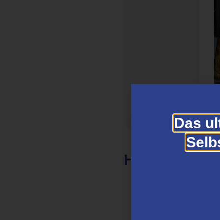
Das ul
Selb
Hauptmerkma
Schritt-für-Schritt
Strategien, um da
Tipps zur Erstell