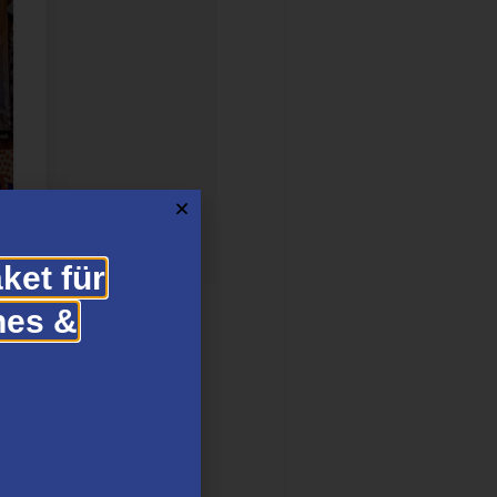
ket für
hes &
t-Profils
innen