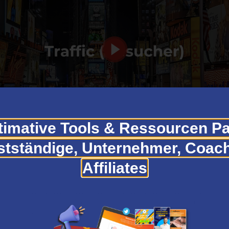
timative Tools & Ressourcen Pa
stständige, Unternehmer, Coac
le
Affiliates
-Anleitung zur Erstellung eines erfolgreichen Pinteres
s Engagement zu steigern und mehr Follower zu gew
ung optisch ansprechender Pins und Boards