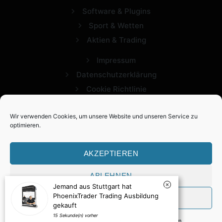
Software & Plugins
Sport & Wetten
Aktien & Trading
Impressum
Datenschutzerklärung
Cookie Richtlinie
Wir verwenden Cookies, um unsere Website und unseren Service zu
optimieren.
AKZEPTIEREN
ABLEHNEN
2026 Expertview. Alle Rechte vorbehalten.
Jemand aus Stuttgart hat
PhoenixTrader Trading Ausbildung
VORLIEBEN
gekauft
15 Sekunde(n) vorher
Cookie-Richtlinie
Datenschutzerklärung
Impressum