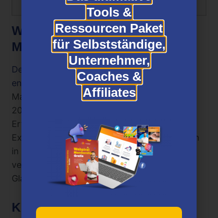
sehen
Tools &
Ressourcen Paket
Wer ist der Erfinder von KDP
für Selbstständige,
Mastery All-In-One?
Unternehmer,
Der Kurs wurde von Eugen Grinschuk
Coaches &
entwickelt
, einem erfahrenen digitalen
Affiliates
Marketer und Self-Publishing-Autor, der seit
2017 im Online-Marketing tätig ist. Seine
Erfahrungen aus erster Hand und seine
Expertise sowohl in den technischen als auch
in den kreativen Aspekten des Geschäfts
verleihen dem Kursinhalt zusätzliche
Glaubwürdigkeit und praktischen Wert.
KDP Mastery All-In-One Preise