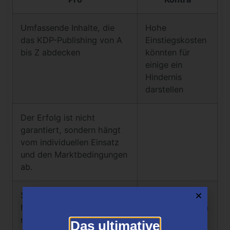
Umfassende Inhalte, die
Hohe
das KDP-Publishing von A
Einstiegskosten
bis Z abdecken
könnten für
einige ein
Hindernis
darstellen
Der Erfolg ist nicht
garantiert, sondern hängt
vom individuellen Einsatz
und den Marktbedingungen
ab.
Ständige Aktualisierungen
Es ist viel Zeit
halten den Kurs auf dem
erforderlich, um
neuesten Stand
Ergebnisse zu
Das ultimative