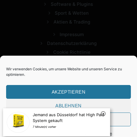
Software & Plugins
Sport & Wetten
Aktien & Trading
Impressum
Datenschutzerklärung
Cookie Richtlinie
Wir verwenden Cookies, um unsere Website und unseren Service zu
optimieren.
AKZEPTIEREN
ABLEHNEN
2026 Expertview. Alle Rechte vorbehalten.
Jemand aus Düsseldorf hat High Paid
VORLIEBEN
System gekauft
7 Minute(n) vorher
Cookie-Richtlinie
Datenschutzerklärung
Impressum