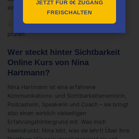
JETZT FÜR 0€ ZUGANG
eingeschlossen) Gold wert.
FREISCHALTEN
Klicke jetzt hier um den aktuellen Preis zu
prüfen
Wer steckt hinter Sichtbarkeit
Online Kurs von Nina
Hartmann?
Nina Hartmann ist eine erfahrene
Kommunikations- und Sichtbarkeitsmentorin,
Podcasterin, Speakerin und Coach – sie bringt
also einen wirklich vielseitigen
Erfahrungshintergrund mit. Was mich
beeindruckt: Nina lebt, was sie lehrt! Über ihre