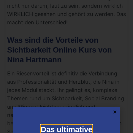
nicht nur darum, laut zu sein, sondern wirklich
WIRKLICH gesehen und gehört zu werden. Das
macht den Unterschied!
Was sind die Vorteile von
Sichtbarkeit Online Kurs von
Nina Hartmann
Ein Riesenvorteil ist definitiv die Verbindung
aus Professionalität und Herzblut, die Nina in
jedes Modul steckt. Ihr gelingt es, komplexe
Themen rund um Sichtbarkeit, Social Branding
und Mindset leichtverständlich und
nachvollziehbar zu vermitteln. Für mich
besonders wertvoll war das Gefühl, bei jedem
Das ultimative
Schritt verstanden und bestärkt zu werden –