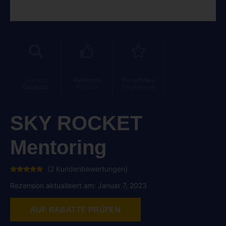
Von uns
Beliebtes
Expertview
Getestet
Produkt
Empfehlung
SKY ROCKET
Mentoring
(
2
Kundenbewertungen)
Bewertet
2
mit
5.00
Rezension aktualisiert am: Januar 7, 2023
von 5,
basierend
auf
Kundenbewertungen
AUF RABATTE PRÜFEN