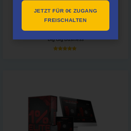
JETZT FÜR 0€ ZUGANG
FREISCHALTEN
Big Gig Business
Bewertet mit
5.00
von 5