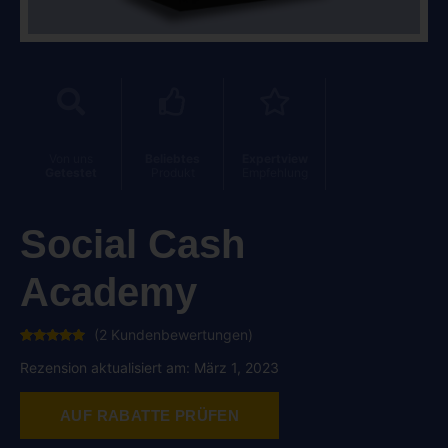
Von uns
Beliebtes
Expertview
Getestet
Produkt
Empfehlung
Social Cash
Academy
(
2
Kundenbewertungen)
Bewertet
2
mit
5.00
Rezension aktualisiert am: März 1, 2023
von 5,
basierend
auf
Kundenbewertungen
AUF RABATTE PRÜFEN