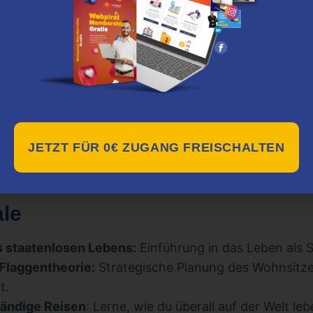
s im Staatenlos Geheimwissen
wissen Videokurs
deckt ein breites Themenspektrum 
ihr Verständnis von globaler Staatsbürgerschaft, Ste
rweitern wollen. Er erklärt, wie sich unterschiedliche
JETZT FÜR 0€ ZUGANG FREISCHALTEN
ielle Freiheit auswirken können und gibt praktische T
 Vorteil nutzen kann.
le
s staatenlosen Lebens:
Einführung in das Leben als S
 Flaggentheorie:
Strategische Planung des Wohnsitze
t.
ständige Reisen
: Lerne, wie du überall auf der Welt l