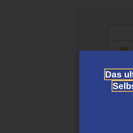
Das ul
Selb