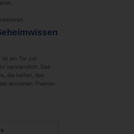
eren.
eressieren.
 Geheimwissen
 ist ein Tor zur
ht verständlich. Das
s, die helfen, das
u den einzelnen Themen
ra