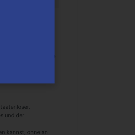
 Videokurs?
ab, das sich an
uerplanung und
 Rechtssysteme auf die
ipps, wie man diese
taatenloser.
s und der
eben kannst, ohne an