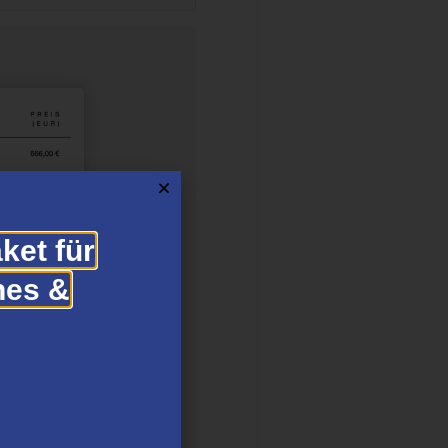
ket für
hes &