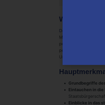
Worum geht e
Der Staatenlos Geheim
Menschen richtet, die 
persönlicher Freiheit e
persönliche und finanz
Unterschiede zu seinem
Hauptmerkma
Grundbegriffe de
Eintauchen in die
Staatsbürgerschaf
Einblicke in das 