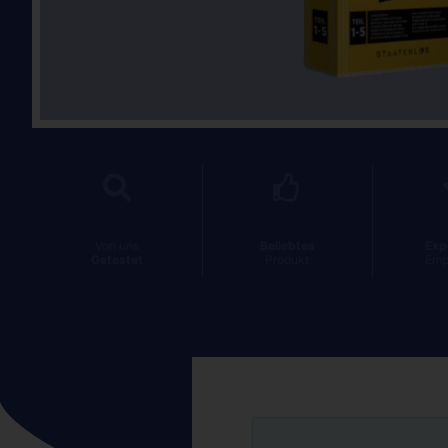
Von uns
Beliebtes
Exp
Getestet
Produkt
Emp