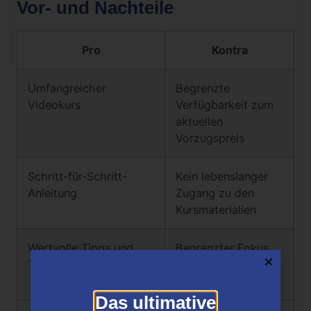
Vor- und Nachteile
Pro
Kontra
Umfangreicher
Begrenzte
Videokurs
Verfügbarkeit zum
aktuellen
Vorzugspreis
Schritt-für-Schritt-
Kein lebenslanger
Anleitung
Zugang zu den
Kursmaterialien
Wertvolle Tipps und
Begrenzter Fokus
Tricks
auf spezifische AI-
Textgeneratoren
Das ultimative