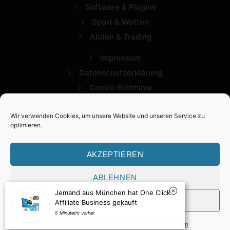
Software & Plugins
Sport & Wetten
Aktien & Trading
Impressum
Datenschutzerklärung
Cookie Richtlinie
Wir verwenden Cookies, um unsere Website und unseren Service zu
optimieren.
AKZEPTIEREN
ABLEHNEN
2026 Expertview. Alle Rechte vorbehalten.
Jemand aus München hat One Click
VORLIEBEN
Affiliate Business gekauft
5 Minute(n) vorher
Cookie-Richtlinie
Datenschutzerklärung
Impressum