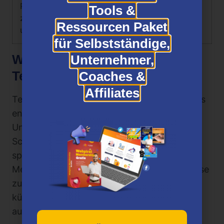
Praktische Anleitungen
Tools &
zur Werkzeugauswahl
Ressourcen Paket
und -bedienung
für Selbstständige,
Wer ist der Erfinder von
Unternehmer,
Textgenerator Booster?
Coaches &
Affiliates
Textgenerator Booster wurde von AI Mentors
entwickelt, einem renommierten
Unternehmen, das sich auf KI-basierte
Schreibwerkzeuge und Schulungen
spezialisiert hat. Das Expertenteam von AI
Mentors stellt wertvolle Ressourcen und Kurse
zur Verfügung, um das Potenzial der
künstlichen Intelligenz beim Schreiben voll
auszuschöpfen.