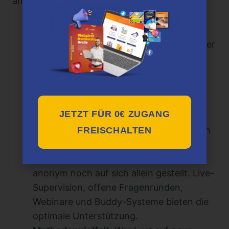
anderen Programmen abhebt:
Extreme Praxisnähe:
Viele klassische
Ausbildungen sind sehr theorielastig – hier
wird tatsächlich geübt, reflektiert und
gehandelt.
Moderne Lehrmethoden:
Alles findet
entspannt und effizient online statt, die
JETZT FÜR 0€ ZUGANG
Technik läuft rund, die Plattform ist
übersichtlich und die Aufzeichnungen ein
FREISCHALTEN
riesiger Mehrwert.
Community & Support:
Man ist weder
anonym noch auf sich allein gestellt. Live-
Supervision, offene Fragenrunden,
Webinare und Buddy-Systeme bieten die
optimale Unterstützung.