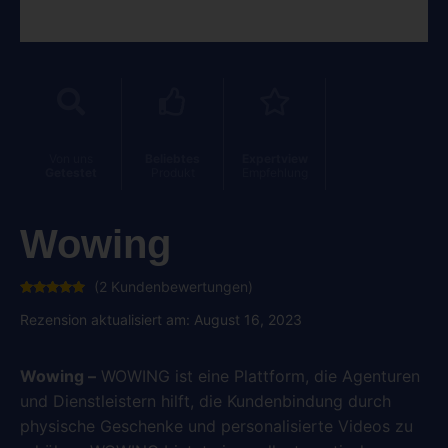
Von uns
Beliebtes
Expertview
Getestet
Produkt
Empfehlung
Wowing
(
2
Kundenbewertungen)
Bewertet
2
mit
5.00
Rezension aktualisiert am: August 16, 2023
von 5,
basierend
auf
Kundenbewertungen
Wowing –
WOWING ist eine Plattform, die Agenturen
und Dienstleistern hilft, die Kundenbindung durch
physische Geschenke und personalisierte Videos zu