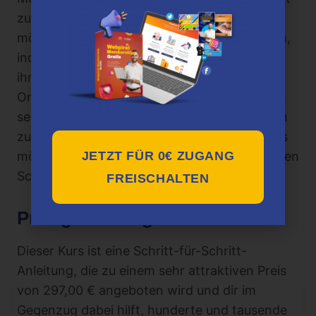
zu arbeiten, um ihre Ziele zu erreichen. Er
möchte Menschen helfen, erfolgreich zu sein,
indem er seine wertvollen Erfahrungen mit
ihnen teilt. Seine inspirierenden Inhalte und
Online-Kurse ermutigen Menschen, ihr Leben
selbst in die Hand zu nehmen und erfolgreich
zu sein. Lukas' Geschichte beweist, dass alles
JETZT FÜR 0€ ZUGANG
möglich ist, wenn man den Mut hat, den ersten
Schritt zu tun.
FREISCHALTEN
Preisgestaltung
Dieser Kurs ist eine Schritt-für-Schritt-
Anleitung, die zu einem sehr attraktiven Preis
von 297,00 € angeboten wird und dir im
Gegenzug dabei hilft, hunderte und tausende