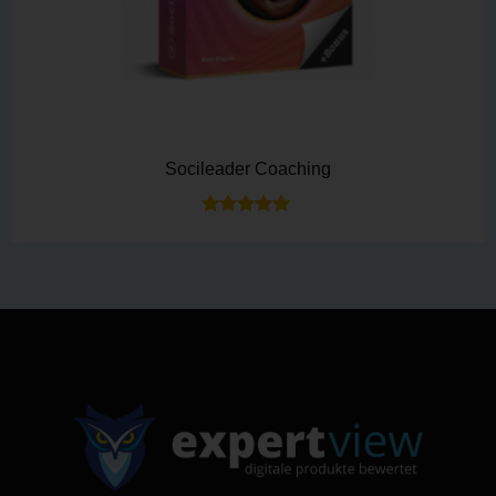
Socileader Coaching
Bewertet mit
5.00
von 5