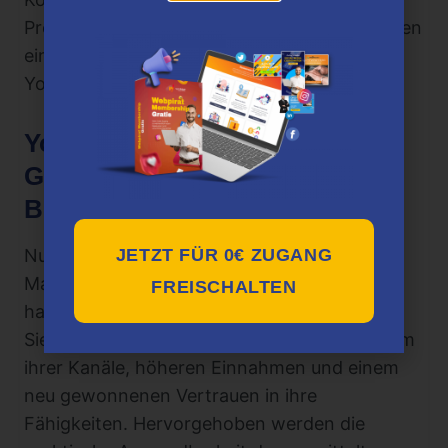
Produkt aufgrund seiner Inhalte und Strategien
eine lohnende Investition für alle, die auf
YouTube erfolgreich sein wollen.
YouTube Mastery von Eugen
Grinschuk Erfahrungen &
Bewertungen
Nutzerinnen und Nutzer, die mit YouTube
JETZT FÜR 0€ ZUGANG
Mastery von Eugen Grinschuk gearbeitet
FREISCHALTEN
haben, berichten von positiven Erfahrungen:
Sie berichten von einem deutlichen Wachstum
ihrer Kanäle, höheren Einnahmen und einem
neu gewonnenen Vertrauen in ihre
Fähigkeiten. Hervorgehoben werden die