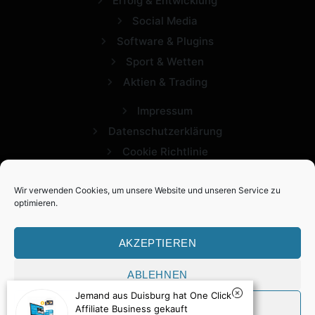
Erfolg & Entwicklung
Social Media
Software & Plugins
Sport & Wetten
Aktien & Trading
Impressum
Datenschutzerklärung
Cookie Richtlinie
Wir verwenden Cookies, um unsere Website und unseren Service zu
optimieren.
AKZEPTIEREN
ABLEHNEN
2026 Expertview. Alle Rechte vorbehalten.
Jemand aus Duisburg hat One Click
VORLIEBEN
Affiliate Business gekauft