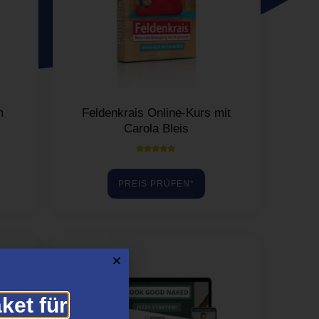
m
Feldenkrais Online-Kurs mit
Carola Bleis
Bewertet mit
5.00
von 5
PREIS PRÜFEN*
ket für