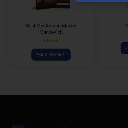
Soul Master von Maxim
W
Mankevich
Bewertet mit
P
5.00
von 5
PREIS PRÜFEN*