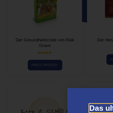
Der Gesundheitscode von Raik
Der Her
Grave
Bewertet mit
P
5.00
von 5
PREIS PRÜFEN*
Das ul