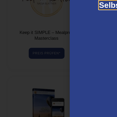
Selb
Keep it SIMPLE – Mealprep
Maximum
Masterclass
PREIS PRÜFEN*
P