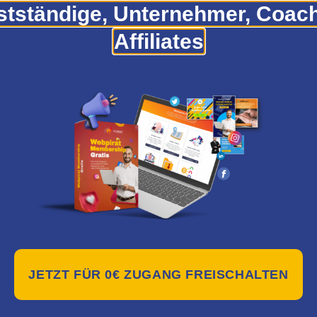
stständige, Unternehmer, Coac
Affiliates
 Prinzip von Coach
Natürlich Ayurveda Online 
Cecil
Bewertet mit
5.00
von 5
Bewertet mit
PREIS PRÜFEN*
5.00
von 5
REIS PRÜFEN*
JETZT FÜR 0€ ZUGANG FREISCHALTEN