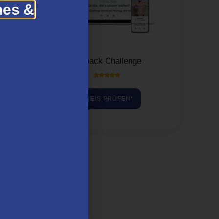
hes &
Kurs
Sixpack Challenge
Bewertet mit
5.00
von 5
PREIS PRÜFEN*