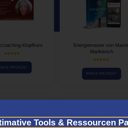
zcoaching-Klopfkurs
Energiemaster von Maxi
Mankevich
Bewertet mit
5.00
von 5
Bewertet mit
REIS PRÜFEN*
5.00
von 5
PREIS PRÜFEN*
timative Tools & Ressourcen Pa