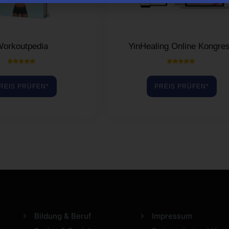
orkoutpedia
YinHealing Online Kongre
Bewertet mit
Bewertet mit
5.00
5.00
von 5
von 5
REIS PRÜFEN*
PREIS PRÜFEN*
Bildung & Beruf
Impressum