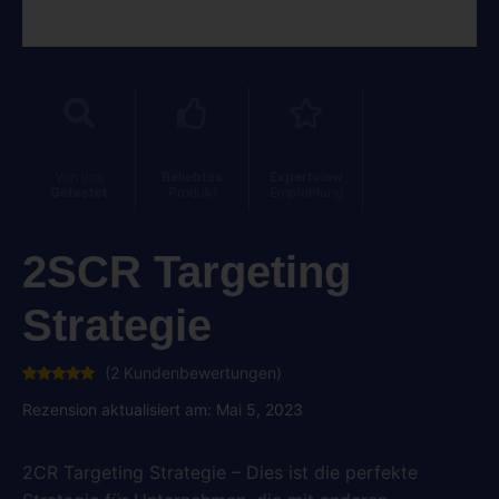
Von uns
Beliebtes
Expertview
Getestet
Produkt
Empfehlung
2SCR Targeting
Strategie
(
2
Kundenbewertungen)
Bewertet
2
mit
5.00
Rezension aktualisiert am: Mai 5, 2023
von 5,
basierend
auf
Kundenbewertungen
2CR Targeting Strategie – Dies ist die perfekte