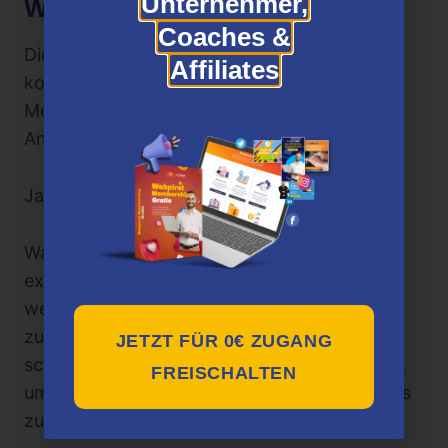
Unternehmer,
Wie viel wird es dich kosten?
Coaches &
Diese bemerkenswerte Strategie ist sehr
Affiliates
kostengünstig, bietet aber einen enormen
Mehrwert. Du kannst diese erstaunlichen
Anleitungen für nur 97 € erhalten,
Ja, du hast richtig gehört, für nur 97 €.
Warum also zögern, wenn du dein Geschäft
exponentiell ausbauen kannst, indem du so
wenig Geld investierst und so viel
zurückbekommst? Also zögere nicht … und
JETZT FÜR 0€ ZUGANG
schau dir diese erstaunlichen Anleitungen an,
FREISCHALTEN
um dein Unternehmen der Konkurrenz voraus
zu machen.