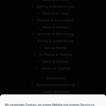
Dating & Beziehungen
Familie & Tiere
Fitness & Gesundheit
Haus & Hobbys
Internet & Marketing
Erfolg & Entwicklung
Social Media
Software & Plugins
Sport & Wetten
Aktien & Trading
Impressum
Datenschutzerklärung
Cookie Richtlinie
Wir verwenden Cookies, um unsere Website und unseren Service zu