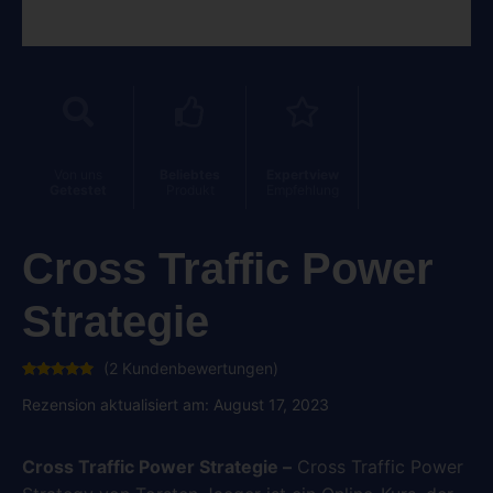
Von uns
Beliebtes
Expertview
Getestet
Produkt
Empfehlung
Cross Traffic Power
Strategie
(
2
Kundenbewertungen)
Bewertet
2
mit
5.00
Rezension aktualisiert am: August 17, 2023
von 5,
basierend
auf
Kundenbewertungen
Cross Traffic Power Strategie –
Cross Traffic Power