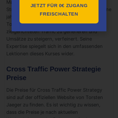
Marketing-Experten, der mit seiner Traffic-
JETZT FÜR 0€ ZUGANG
Strategie große Erfolge erzielt hat. Durch seine
FREISCHALTEN
jahrelange Erfahrung in diesem Bereich hat
Torsten Jaeger seine Fähigkeiten,
zielgerichteten Traffic zu generieren und
Umsätze zu steigern, verfeinert. Seine
Expertise spiegelt sich in den umfassenden
Lektionen dieses Kurses wider.
Cross Traffic Power Strategie
Preise
Die Preise für Cross Traffic Power Strategy
sind auf der offiziellen Website von Torsten
Jaeger zu finden. Es ist wichtig zu wissen,
dass die Preise je nach aktuellen