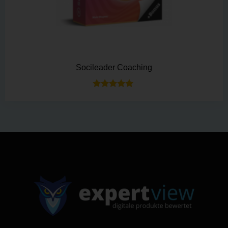
Socileader Coaching
Bewertet mit
5.00
von 5