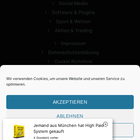
Social Media
Software & Plugins
Sport & Wetten
Aktien & Trading
Impressum
Datenschutzerklärung
Cookie Richtlinie
Wir verwenden Cookies, um unsere Website und unseren Service zu
optimieren.
AKZEPTIEREN
ABLEHNEN
2026 Expertview. Alle Rechte vorbehalten.
Jemand aus München hat High Paid
VORLIEBEN
System gekauft
4 Stunde(n) vorher