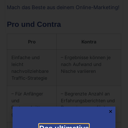
Mach das Beste aus deinem Online-Marketing!
Pro und Contra
Pro
Kontra
Einfache und
– Ergebnisse können je
leicht
nach Aufwand und
nachvollziehbare
Nische variieren
Traffic-Strategie
– Für Anfänger
– Begrenzte Anzahl an
und
Erfahrungsberichten und
Fortgeschrittene
Rezensionen verfügbar
geeignet