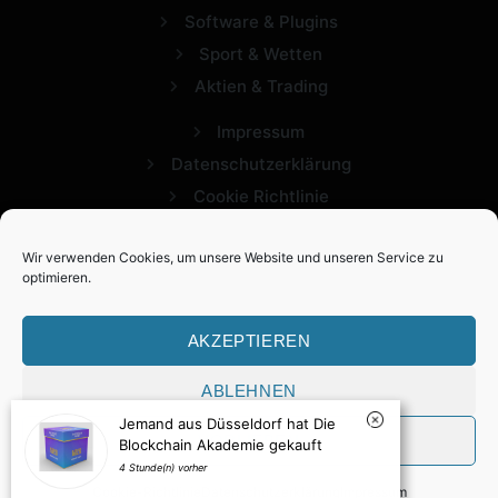
Software & Plugins
Sport & Wetten
Aktien & Trading
Impressum
Datenschutzerklärung
Cookie Richtlinie
Wir verwenden Cookies, um unsere Website und unseren Service zu
optimieren.
AKZEPTIEREN
ABLEHNEN
2026 Expertview. Alle Rechte vorbehalten.
Jemand aus Düsseldorf hat Die
VORLIEBEN
Blockchain Akademie gekauft
4 Stunde(n) vorher
Cookie-Richtlinie
Datenschutzerklärung
Impressum