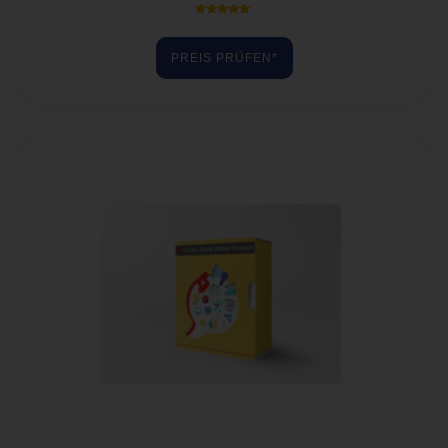
Bewertet mit
5.00
von 5
PREIS PRÜFEN*