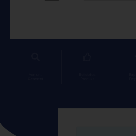
Von uns
Beliebtes
Exp
Getestet
Produkt
Emp