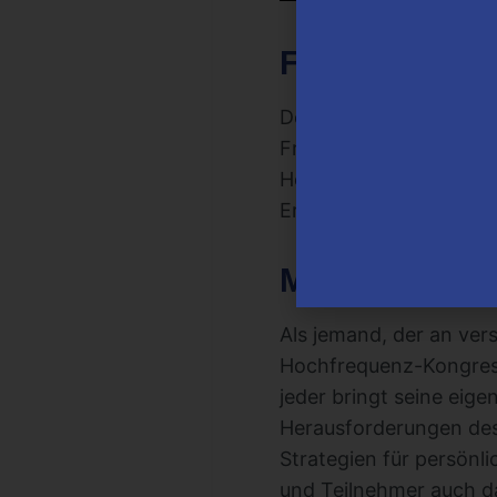
Für wen ist 
Der High Frequency Kon
Frequenz erhöhen und n
Herzensgeschäft aufba
Erfüllung sucht, dieser
Meine persön
Als jemand, der an ver
Hochfrequenz-Kongress 
jeder bringt seine eig
Herausforderungen des
Strategien für persönl
und Teilnehmer auch da