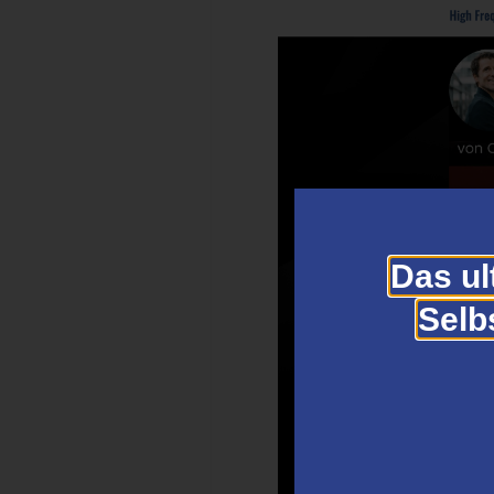
Das ul
Selb