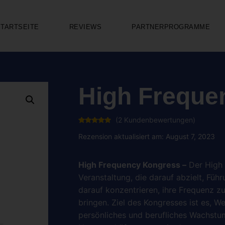
STARTSEITE
REVIEWS
PARTNERPROGRAMME
High Freque
(
2
Kundenbewertungen)
Bewertet
2
mit
5.00
Rezension aktualisiert am: August 7, 2023
von 5,
basierend
auf
Kundenbewertungen
High Frequency Kongress –
Der High 
Veranstaltung, die darauf abzielt, Fü
darauf konzentrieren, ihre Frequenz zu
bringen. Ziel des Kongresses ist es, W
persönliches und berufliches Wachstum