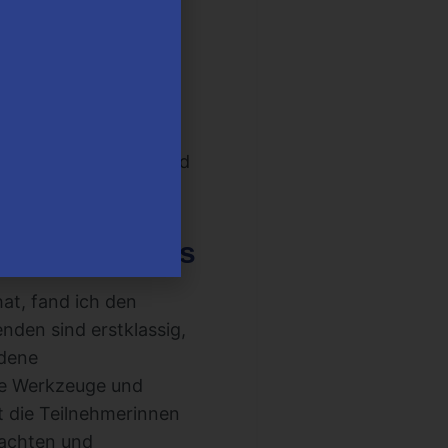
eignet?
twas verändern, seine
hmer sind, der ein
önlichem Wachstum und
ency Kongress
at, fand ich den
nden sind erstklassig,
edene
he Werkzeuge und
t die Teilnehmerinnen
rachten und