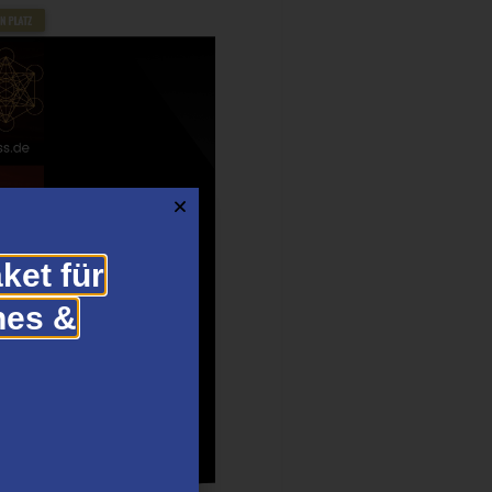
ket für
hes &