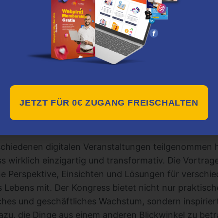
der High Frequency Kongress ge
gress ist für jeden geeignet, der in seinem Leben e
eue Ergebnisse erzielen möchte. Ob Sie ein Unterne
uen möchte, oder eine Einzelperson, die nach pers
 Kongress bietet für jeden etwas.
JETZT FÜR 0€ ZUGANG FREISCHALTEN
liche Meinung zum High Frequ
schiedenen digitalen Veranstaltungen teilgenommen h
wirklich einzigartig und transformativ. Die Vortrage
ene Perspektive, Einsichten und Lösungen für verschi
 Lebens mit. Der Kongress bietet nicht nur praktisc
iches und geschäftliches Wachstum, sondern inspirier
zu, die Dinge aus einem anderen Blickwinkel zu bet