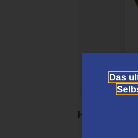
Das ul
Selb
Hauptmerkma
Ausführliche Anle