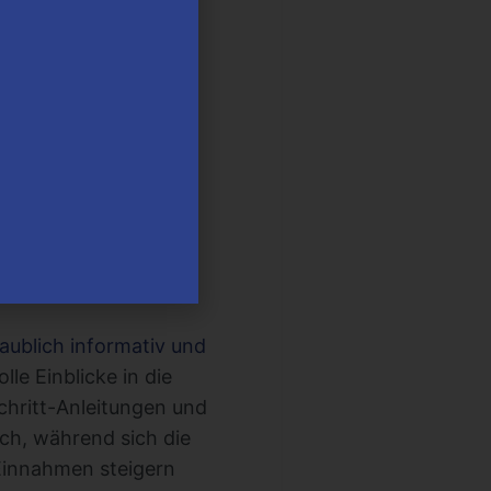
beginnen oder ausbauen
und ihr
laublich informativ und
olle Einblicke in die
Schritt-Anleitungen und
ch, während sich die
 Einnahmen steigern