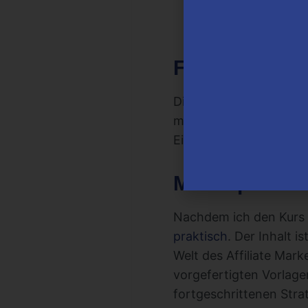
Zugang zu exklus
Fertige Landing Pa
Schritt-für-Schrit
Für wen ist H
Dieses Programm ist ide
möchten, insbesondere 
Einkommenspotenzial 
Meine persön
Nachdem ich den Kurs “
praktisch
. Der Inhalt i
Welt des Affiliate Mark
vorgefertigten Vorlage
fortgeschrittenen Stra