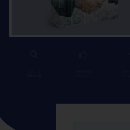
Von uns
Beliebtes
Exp
Getestet
Produkt
Emp