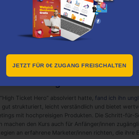
iven Ressourcen
ges und Trichter.
t-Anleitung zum Erfolg.
igh Ticket Hero geeignet?
al für alle, die ihre Karriere im Affiliate Marketing 
für diejenigen, die hochpreisige Produkte bewerben 
maximieren möchten.
JETZT FÜR 0€ ZUGANG FREISCHALTEN
liche Meinung
High Ticket Hero” absolviert hatte,
fand ich ihn ung
st gut strukturiert, leicht verständlich und bietet wertv
etings mit hochpreisigen Produkten. Die Schritt-für-
n machen den Kurs auch für Anfänger/innen zugängli
tegien an erfahrene Marketer/innen richten, die ihre