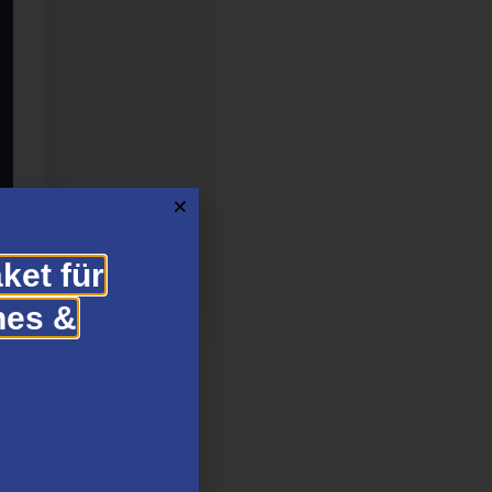
ket für
hes &