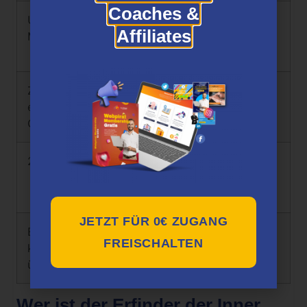
Coaches &
Umfassende
Erfordert Zeitaufwand
Affiliates
Marktanalyse
um Strategien zu
verfolgen
Zugang zum
Nicht für Leute
exklusiven Inner
geeignet, die das
Circle Indikator
„schnelle Geld“ suchen
24/7 Support
Begrenzte Plätze
aufgrund der
Exklusivität
JETZT FÜR 0€ ZUGANG
Einige Funktionen
FREISCHALTEN
können Anfänger
überfordern.
Wer ist der Erfinder der Inner