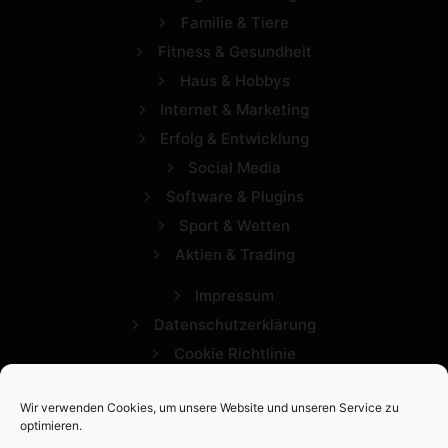
Familie & Tiere
Fitness & Gesundheit
Haus & Hobbys
Internet & Marketing
Erfolg & Entwicklung
Social Media
Software & Plugins
Sport & Wetten
Aktien & Trading
Impressum
Datenschutzerklärung
Cookie Richtlinie
Wir verwenden Cookies, um unsere Website und unseren Service zu
optimieren.