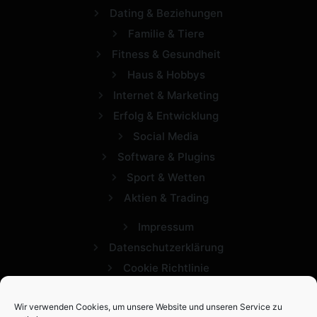
Dating & Beziehungen
Familie & Tiere
Fitness & Gesundheit
Haus & Hobbys
Internet & Marketing
Erfolg & Entwicklung
Social Media
Software & Plugins
Sport & Wetten
Aktien & Trading
Impressum
Datenschutzerklärung
Cookie Richtlinie
Wir verwenden Cookies, um unsere Website und unseren Service zu