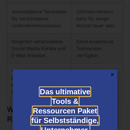
Vorinstallierte Templates
Ultimate-Version
für verschiedene
kann für einige
Unternehmenszwecke.
Nutzer teuer sein.
Integriert verschiedene
Keine kostenlose
Social Media Kanäle und
Testversion
E-Mail Anbieter.
verfügbar.
Virale
Empfehlungsfunktion für
Mund-zu-Mund-
Das ultimative
Propaganda.
Tools &
Wer ist der Erfinder von
Ressourcen Paket
RafflePress?
für Selbstständige,
Unternehmer,