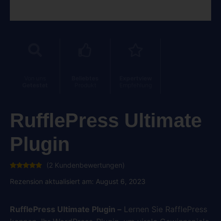
Von uns
Beliebtes
Expertview
Getestet
Produkt
Empfehlung
RufflePress Ultimate
Plugin
(
2
Kundenbewertungen)
Bewertet
2
mit
5.00
Rezension aktualisiert am: August 6, 2023
von 5,
basierend
auf
Kundenbewertungen
RufflePress Ultimate Plugin –
Lernen Sie RafflePress