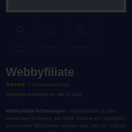
Von uns
Beliebtes
Expertview
Getestet
Produkt
Empfehlung
Webbyfiliate
(
1
Kundenbewertung)
Bewertet
1
mit
5.00
Rezension aktualisiert am: Mai 27, 2023
von 5,
basierend
auf
Kundenbewertung
Webbyfiliate Erfahrungen
– Webbyfiliate ist eine
brandneue Software, die deine Träume von passivem
Einkommen Wirklichkeit werden lässt. Mit nur 3 Klicks