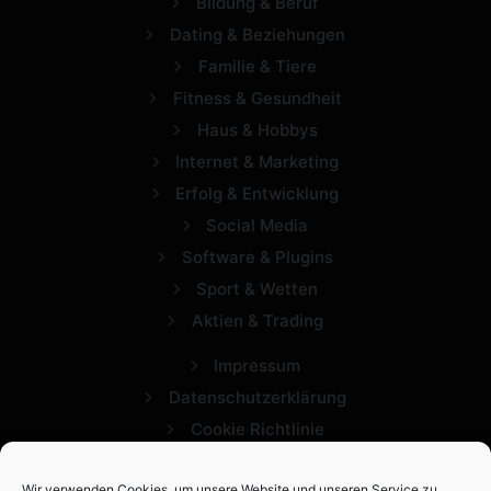
Bildung & Beruf
Dating & Beziehungen
Familie & Tiere
Fitness & Gesundheit
Haus & Hobbys
Internet & Marketing
Erfolg & Entwicklung
Social Media
Software & Plugins
Sport & Wetten
Aktien & Trading
Impressum
Datenschutzerklärung
Cookie Richtlinie
Wir verwenden Cookies, um unsere Website und unseren Service zu