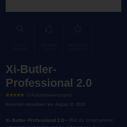
Von uns
Beliebtes
Expertview
Getestet
Produkt
Empfehlung
Xi-Butler-
Professional 2.0
(
2
Kundenbewertungen)
Bewertet
2
mit
5.00
Rezension aktualisiert am: August 31, 2023
von 5,
basierend
auf
Kundenbewertungen
Xi-Butler-Professional 2.0 –
Bist du Unternehmer