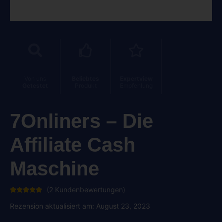
Von uns
Beliebtes
Expertview
Getestet
Produkt
Empfehlung
7Onliners – Die
Affiliate Cash
Maschine
(
2
Kundenbewertungen)
Bewertet
2
mit
5.00
Rezension aktualisiert am: August 23, 2023
von 5,
basierend