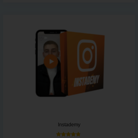
5.00
von 5
Instademy