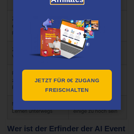
alle Funktionen
Zugang zum
Anfängliche
exklusiven KESCH-
Lernkurve für KI-
Framework
Tools
Zeitsparende Prompt-
Initial learning curve
Vorlagen
for AI tools
Revolutionäre KI-Tools
Kann für absolute
zur Steigerung der
Anfänger
JETZT FÜR 0€ ZUGANG
Präsenz
überwältigend sein
FREISCHALTEN
Mobile App für das
Der Preis könnte für
Lernen unterwegs
einige zu hoch sein
Wer ist der Erfinder der AI Event