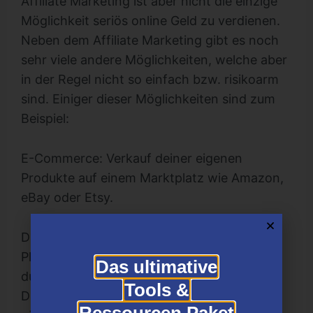
Affiliate Marketing ist aber nicht die einzige
Möglichkeit seriös online Geld zu verdienen.
Neben dem Affiliate Marketing gibt es noch
sehr viele andere Möglichkeiten, welche aber
in der Regel nicht so einfach bzw. risikoarm
sind. Einiger dieser Möglichkeiten sind zum
Beispiel:
E-Commerce: Verkauf deiner eigenen
Produkte auf einem Marktplatz wie Amazon,
eBay oder Etsy.
Dienstleistungen / Freelancing: Dank
Plattformen wie Fiverr oder Upwork, kannst
Das ultimative
du heutzutage eine vielzahl an
Tools &
Dienstleistungen im Internet anbieten. Dazu