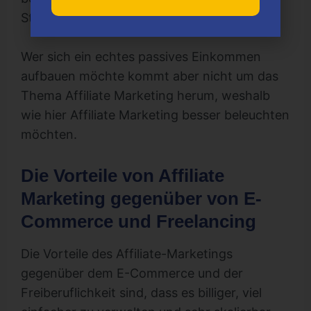
Startkapital und kann sofort starten.
Wer sich ein echtes passives Einkommen
aufbauen möchte kommt aber nicht um das
Thema Affiliate Marketing herum, weshalb
wie hier Affiliate Marketing besser beleuchten
möchten.
Die Vorteile von Affiliate
Marketing gegenüber von E-
Commerce und Freelancing
Die Vorteile des Affiliate-Marketings
gegenüber dem E-Commerce und der
Freiberuflichkeit sind, dass es billiger, viel